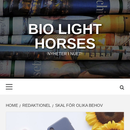
Skip
to
content
BIO LIGHT
HORSES
NYHETER I NUET!
Primary
Menu
HOME
REDAKTIONEL
SKAL FÖR OLIKA BEHOV