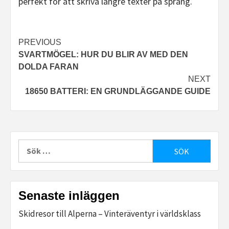
perfekt för att skriva längre texter på språng.
Post
PREVIOUS
SVARTMÖGEL: HUR DU BLIR AV MED DEN
navigation
DOLDA FARAN
NEXT
18650 BATTERI: EN GRUNDLÄGGANDE GUIDE
Sök
efter:
Senaste inläggen
Skidresor till Alperna – Vinteräventyr i världsklass