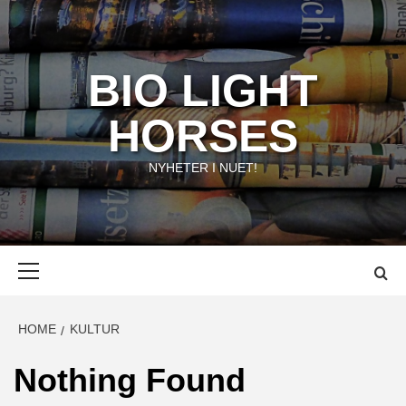
Skip
to
content
BIO LIGHT
HORSES
NYHETER I NUET!
Primary
Menu
HOME
KULTUR
Nothing Found