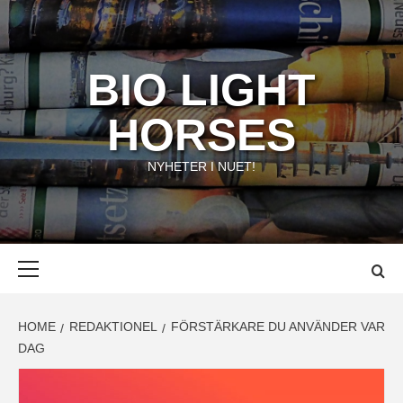
Skip
to
content
BIO LIGHT
HORSES
NYHETER I NUET!
Primary
Menu
HOME
REDAKTIONEL
FÖRSTÄRKARE DU ANVÄNDER VAR
DAG